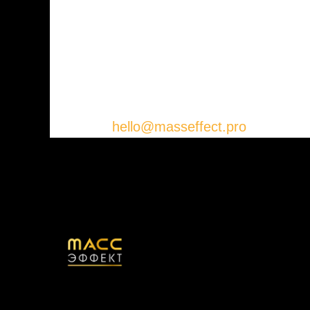
медиапланирование обеспечит макси
затратах.
Пусть мощный раструб рекламы возве
площадях, чтобы привлечь к вам вни
нам на
hello@masseffect.pro
. Мы с ра