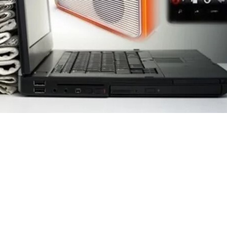
нт охвата широких аудиторий и
одобна сильному зову, который выводит
массового востребованного успеха.
яркий цветок, источающий тонкий и
он зацветает посреди безлюдной пустыни?
током свежего ветра, который