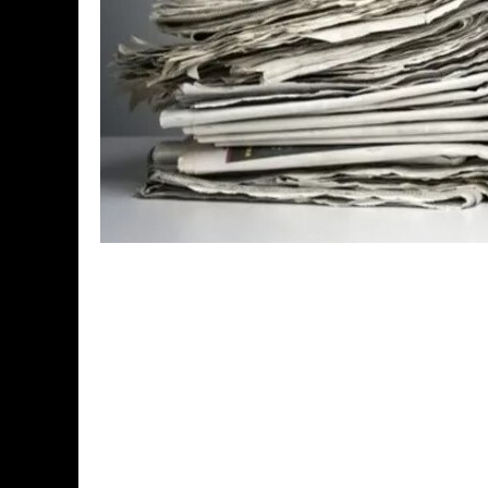
Реклама – это действенный инструме
формирования имиджа бренда. Она п
идею, товар или услугу на просторы 
Представьте, что ваш продукт – это 
притягательный аромат. Но что если 
Реклама в СМИ станет тем мощным по