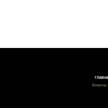
мальную отдачу при оптимальных
стит о вашем цветении на главных
мание. Хотите узнать больше - напишите
достью ответим на все вопросы!
ГЛАВНА
Вопросы