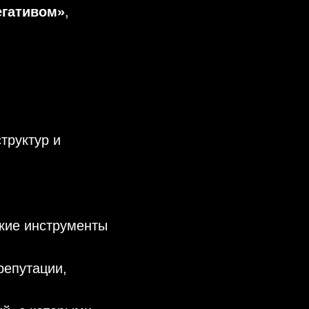
егативом»
,
труктур и
акие инструменты
репутации,