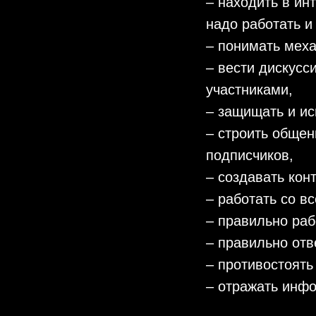
– находить в ин
надо работать и
– понимать мех
– вести дискусс
участниками,
– защищать и ис
– строить общен
подписчиков,
– создавать кон
– работать со в
– правильно раб
– правильно отв
– противостоять
– отражать инф