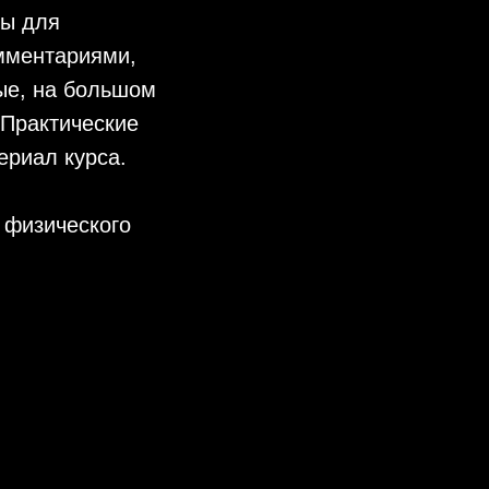
ты для
омментариями,
ные, на большом
 Практические
ериал курса.
 физического