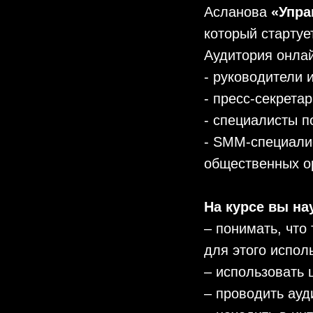
Асланова
«Упра
который стартуе
Аудитория онла
- руководители 
- пресс-секретар
- специалисты п
- SMM-специалис
общественных о
На курсе вы на
– понимать, что
для этого испол
– использовать
– проводить ауд